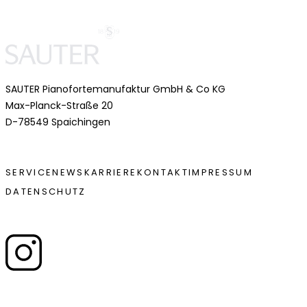
SAUTER Pianofortemanufaktur GmbH & Co KG
Max-Planck-Straße 20
D-78549 Spaichingen
FUSSZEILE
SERVICE
NEWS
KARRIERE
KONTAKT
IMPRESSUM
DATENSCHUTZ