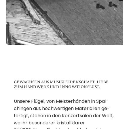
GEWACHSEN AUS MUSIK­LEIDEN­SCHAFT, LIEBE
ZUM HAND­WERK UND INNOVATIONS­LUST.
Un­se­re Flü­gel, von Meis­ter­hän­den in Spai­
chin­gen aus hoch­wer­ti­gen Ma­te­ria­li­en ge­
fer­tigt, ste­hen in den Kon­zert­sä­len der Welt,
wo ihr be­son­de­rer kristall­kla­rer