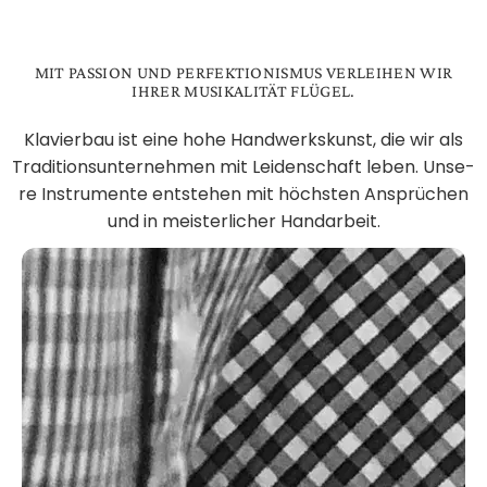
MIT PASSION UND PER­FEK­TI­O­NIS­MUS VERLEIHEN WIR
IHRER MU­SI­KA­LI­TÄT FLÜGEL.
Kla­vier­bau ist ei­ne ho­he Hand­werks­kunst, die wir als
Tra­di­ti­ons­un­ter­neh­men mit Lei­den­schaft le­ben. Un­se­
re In­stru­men­te ent­ste­hen mit höchs­ten An­sprü­chen
und in meis­ter­li­cher Hand­ar­beit.