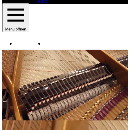
Alea
Menü öffnen
Instrumente
Manufaktur
HAUPTNAVIGATION
SAUTER
PIANOMANUFAKTUR
-
SAUTER
PIANOMANUFAKTUR