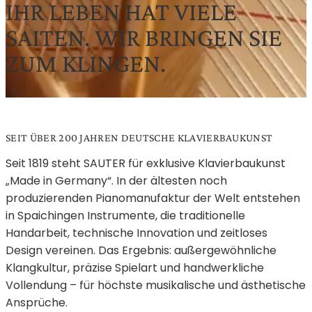
IHR LEBEN HAT VIELE
SAITEN. WIR BRINGEN SIE
ZUM KLINGEN.
SEIT ÜBER 200 JAHREN DEUTSCHE KLAVIER­BAU­KUNST
Seit 1819 steht SAUTER für exklusive Klavierbaukunst
„Made in Germany“. In der ältesten noch
produzierenden Pianomanufaktur der Welt entstehen
in Spaichingen Instrumente, die traditionelle
Handarbeit, technische Innovation und zeitloses
Design vereinen. Das Ergebnis: außergewöhnliche
Klangkultur, präzise Spielart und handwerkliche
Vollendung – für höchste musikalische und ästhetische
Ansprüche.