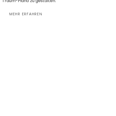
Traum-Piano zu gestalten.
MEHR ERFAHREN