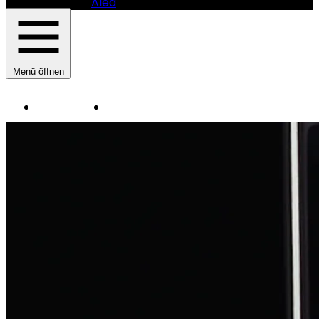
Alea
Menü öffnen
Instrumente
Manufaktur
HAUPTNAVIGATION
SAUTER
PIANOMANUFAKTUR
-
PIANOBÄNKE