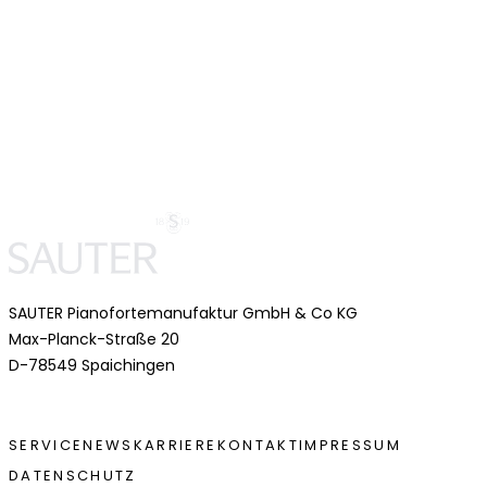
SAUTER Pianofortemanufaktur GmbH & Co KG
Max-Planck-Straße 20
D-78549 Spaichingen
FUSSZEILE
SERVICE
NEWS
KARRIERE
KONTAKT
IMPRESSUM
DATENSCHUTZ